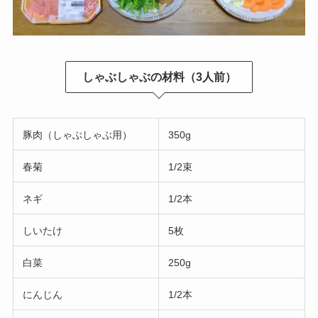
しゃぶしゃぶの材料（3人前）
豚肉（しゃぶしゃぶ用）
350g
春菊
1/2束
ネギ
1/2本
しいたけ
5枚
白菜
250g
にんじん
1/2本