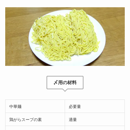
〆用の材料
中華麺
必要量
鶏がらスープの素
適量