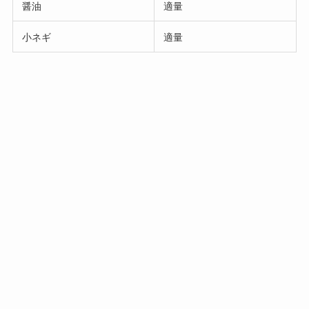
醤油
適量
小ネギ
適量