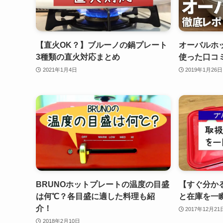
【直火OK？】ブルーノの鍋プレート
オーバルホ
3種類の直火対応まとめ
使った口コ
2021年1月4日
2019年1月26日
BRUNOホットプレートの温度の目盛
【すぐ分か
は何℃？各目盛に適した料理も紹
と在庫を一
介！
2017年12月21
2018年2月10日