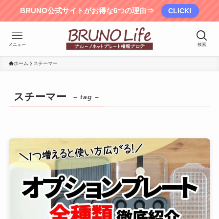
BRUNO公式サイトがお得な6つの理由⇒
CLICK!
メニュー
検索
ホーム
スチーマー
スチーマー
– tag –